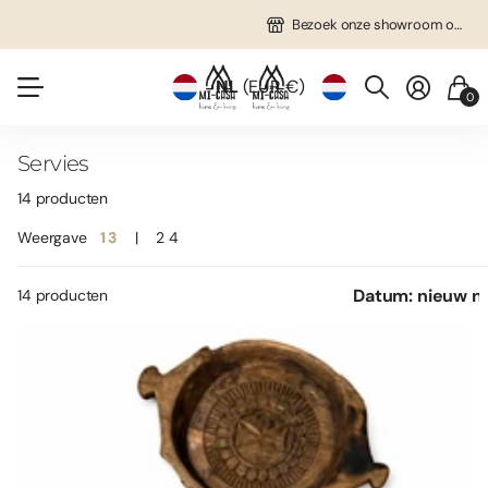
Bezoek onze showroom op afspraak!
Gratis verzending in NL vanaf €75!
Veel unieke items!
Bezoek onze showroom op afspraak!
Gratis verzending in NL vanaf €75!
NL
(EUR €)
0
Servies
14 producten
Weergave
1
3
2
4
14 producten