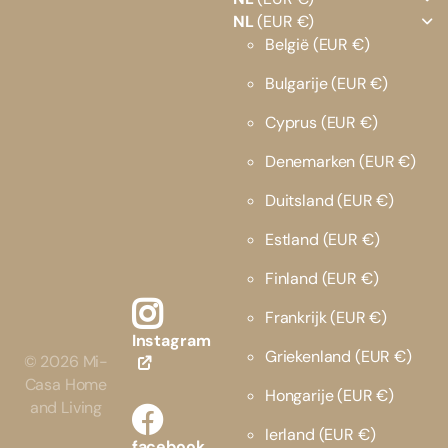
NL
(EUR €)
België
(EUR €)
Bulgarije
(EUR €)
Cyprus
(EUR €)
Denemarken
(EUR €)
Duitsland
(EUR €)
Estland
(EUR €)
Finland
(EUR €)
Frankrijk
(EUR €)
Instagram
Griekenland
(EUR €)
©
2026
Mi-
Casa Home
Hongarije
(EUR €)
and Living
Ierland
(EUR €)
facebook