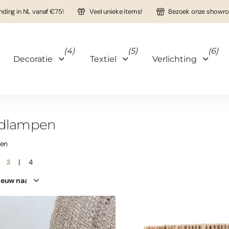
nding in NL vanaf €75!
Veel unieke items!
Bezoek onze showro
(4)
(5)
(6)
Decoratie
Textiel
Verlichting
dlampen
ten
3
4