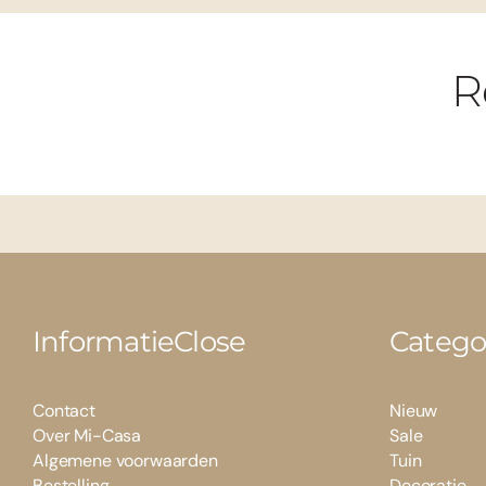
R
Informatie
Close
Catego
Contact
Nieuw
Over Mi-Casa
Sale
Algemene voorwaarden
Tuin
Bestelling
Decoratie