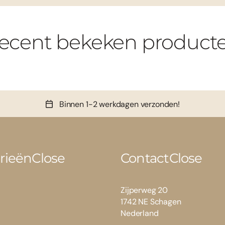
ecent bekeken product
Binnen 1-2 werkdagen verzonden!
rieën
Close
Contact
Close
Zijperweg 20
1742 NE Schagen
Nederland