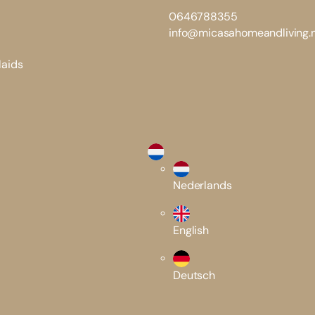
0646788355
info@micasahomeandliving.n
laids
Nederlands
English
Deutsch