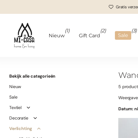
Gratis verze
(1)
(2)
(3)
Sale
Nieuw
Gift Card
Wan
Bekijk alle categorieën
Nieuw
5 produc
Sale
Weergave
Textiel
Decoratie
Verlichting