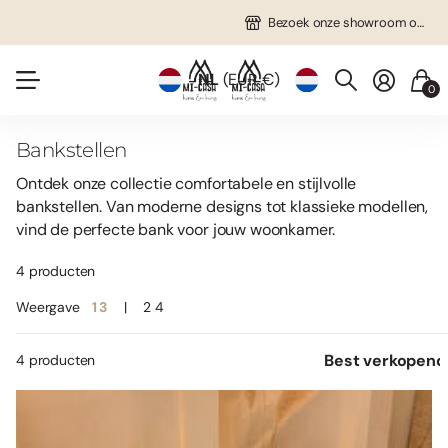
Gratis verzending in NL vanaf €75!
Veel unieke items!
Bezoek onze showroom op afspraak!
Bezoek onze showroom op afspraak!
NL
(EUR €)
0
Bankstellen
Ontdek onze collectie comfortabele en stijlvolle
bankstellen. Van moderne designs tot klassieke modellen,
vind de perfecte bank voor jouw woonkamer.
4 producten
Weergave
1
3
2
4
4 producten