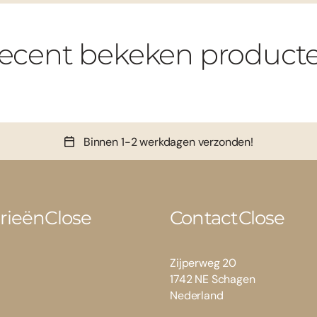
ecent bekeken product
Binnen 1-2 werkdagen verzonden!
rieën
Close
Contact
Close
Zijperweg 20
1742 NE Schagen
Nederland