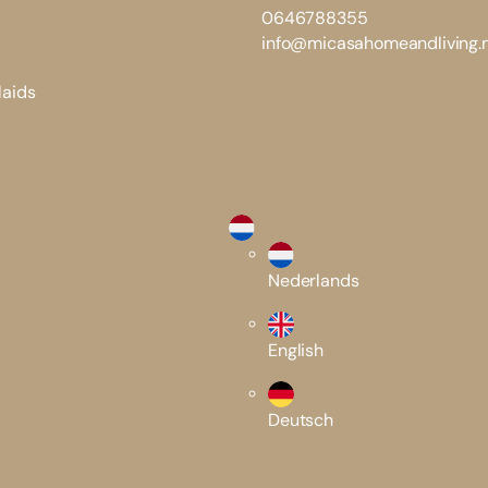
0646788355
info@micasahomeandliving.n
laids
Nederlands
English
Deutsch