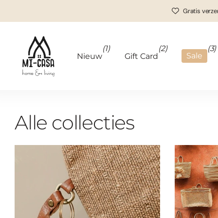
Gratis verze
(1)
(2)
(3)
Sale
Nieuw
Gift Card
Alle collecties