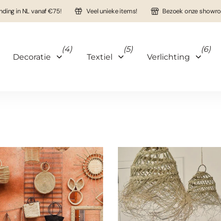
nding in NL vanaf €75!
Veel unieke items!
Bezoek onze showro
(4)
(5)
(6)
Decoratie
Textiel
Verlichting