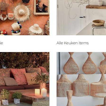
ie
Alle Keuken items