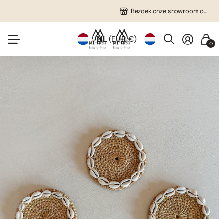
Gratis verzending in NL vanaf €75!
Veel unieke items!
Bezoek onze showroom op afspraak!
Bezoek onze showroom op afspraak!
NL
(EUR €)
0