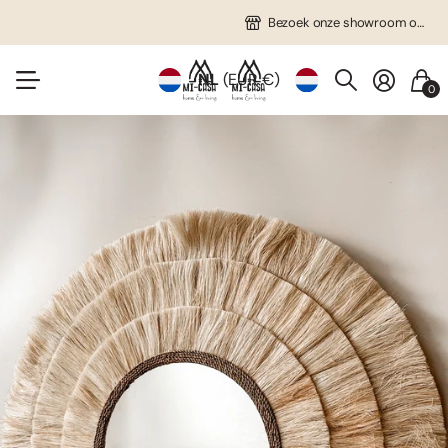
Gratis verzending in NL vanaf €75!
Veel unieke items!
Bezoek onze showroom op afspraak!
Bezoek onze showroom op afspraak!
NL
(EUR €)
0