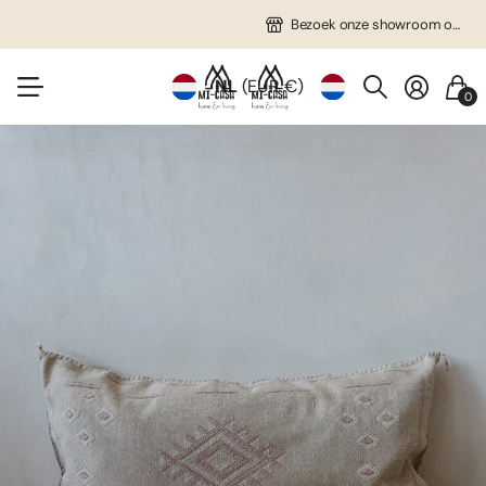
Gratis verzending in NL vanaf €75!
Veel unieke items!
Bezoek onze showroom op afspraak!
Bezoek onze showroom op afspraak!
NL
(EUR €)
0