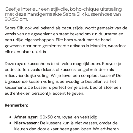
Geef je interieur een stijlvolle, boho-chique uitstraling
met deze handgemaakte Sabra Silk kussenhoes van
90x50 cm.
Sabra Silk, ook wel bekend als cactuszijde, wordt gemaakt van de
vezels van de agaveplant en staat bekend om zijn duurzame en
natuurlijke eigenschappen. Elke hoes wordt met de hand
geweven door onze getalenteerde artisans in Marokko, waardoor
elk exemplaar uniek is.
Deze royale kussenhoes biedt volop mogelijkheden. Recycle je
oude stoffen, zoals dekens of kussens, en gebruik deze als
milieuvriendelijke vulling. Wil je liever een compleet kussen? De
bijpassende kussen vulling is eenvoudig te bestellen via het
keuzemenu. De kussen is perfect om je bank, bed of stoel een
authentiek en persoonlijk accent te geven.
Kenmerken:
Afmetingen:
90x50 cm, royaal en veelzijdig
Niet wassen:
De kussens kun je niet wassen, omdat de
kleuren dan door elkaar heen gaan lopen. We adviseren