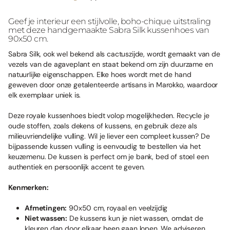
Geef je interieur een stijlvolle, boho-chique uitstraling
met deze handgemaakte Sabra Silk kussenhoes van
90x50 cm.
Sabra Silk, ook wel bekend als cactuszijde, wordt gemaakt van de
vezels van de agaveplant en staat bekend om zijn duurzame en
natuurlijke eigenschappen. Elke hoes wordt met de hand
geweven door onze getalenteerde artisans in Marokko, waardoor
elk exemplaar uniek is.
Deze royale kussenhoes biedt volop mogelijkheden. Recycle je
oude stoffen, zoals dekens of kussens, en gebruik deze als
milieuvriendelijke vulling. Wil je liever een compleet kussen? De
bijpassende kussen vulling is eenvoudig te bestellen via het
keuzemenu. De kussen is perfect om je bank, bed of stoel een
authentiek en persoonlijk accent te geven.
Kenmerken:
Afmetingen:
90x50 cm, royaal en veelzijdig
Niet wassen:
De kussens kun je niet wassen, omdat de
kleuren dan door elkaar heen gaan lopen. We adviseren