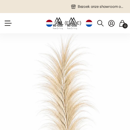
Gratis verzending in NL vanaf €75!
Veel unieke items!
Bezoek onze showroom op afspraak!
Bezoek onze showroom op afspraak!
NL
(EUR €)
0