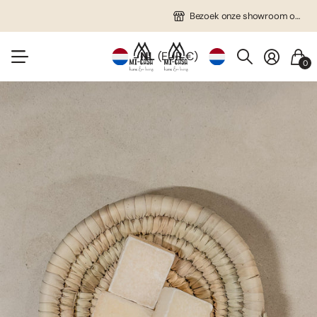
Gratis verzending in NL vanaf €75!
Veel unieke items!
Bezoek onze showroom op afspraak!
Bezoek onze showroom op afspraak!
NL
(EUR €)
0