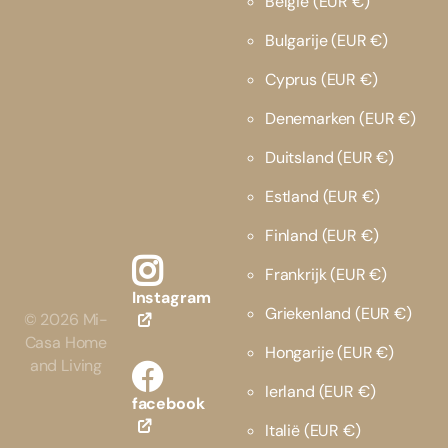
België
(EUR €)
Bulgarije
(EUR €)
Cyprus
(EUR €)
Denemarken
(EUR €)
Duitsland
(EUR €)
Estland
(EUR €)
Finland
(EUR €)
Frankrijk
(EUR €)
Instagram
Griekenland
(EUR €)
©
2026
Mi-
Casa Home
Hongarije
(EUR €)
and Living
Ierland
(EUR €)
facebook
Italië
(EUR €)