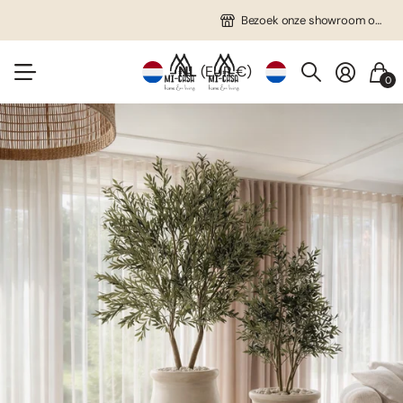
Gratis verzending in NL vanaf €75!
Veel unieke items!
Bezoek onze showroom op afspraak!
Bezoek onze showroom op afspraak!
NL
(EUR €)
0