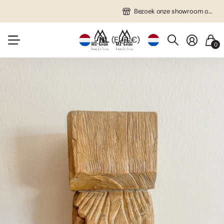
Gratis verzending in NL vanaf €75!
Veel unieke items!
Bezoek onze showroom op afspraak!
Bezoek onze showroom op afspraak!
NL
(EUR €)
0