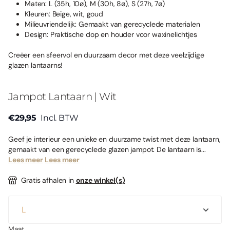
Maten:
L (35h, 10ø), M (30h, 8ø), S (27h, 7ø)
Kleuren:
Beige, wit, goud
Milieuvriendelijk:
Gemaakt van gerecyclede materialen
Design:
Praktische dop en houder voor waxinelichtjes
Creëer een sfeervol en duurzaam decor met deze veelzijdige
glazen lantaarns!
Jampot Lantaarn | Wit
€29,95
Incl. BTW
Geef je interieur een unieke en duurzame twist met deze lantaarn,
gemaakt van een gerecyclede glazen jampot. De lantaarn is...
Lees meer
Lees meer
Gratis afhalen in
onze winkel(s)
Maat