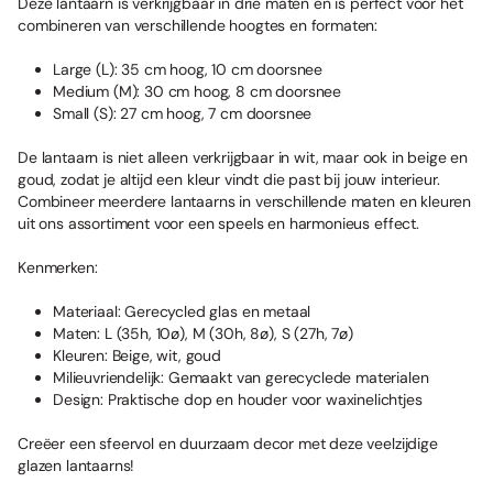
Deze lantaarn is verkrijgbaar in drie maten en is perfect voor het
combineren van verschillende hoogtes en formaten:
Large (L):
35 cm hoog, 10 cm doorsnee
Medium (M):
30 cm hoog, 8 cm doorsnee
Small (S):
27 cm hoog, 7 cm doorsnee
De lantaarn is niet alleen verkrijgbaar in wit, maar ook in beige en
goud, zodat je altijd een kleur vindt die past bij jouw interieur.
Combineer meerdere lantaarns in verschillende maten en kleuren
uit ons assortiment voor een speels en harmonieus effect.
Kenmerken:
Materiaal:
Gerecycled glas en metaal
Maten:
L (35h, 10ø), M (30h, 8ø), S (27h, 7ø)
Kleuren:
Beige, wit, goud
Milieuvriendelijk:
Gemaakt van gerecyclede materialen
Design:
Praktische dop en houder voor waxinelichtjes
Creëer een sfeervol en duurzaam decor met deze veelzijdige
glazen lantaarns!