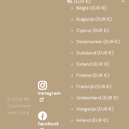
NL
(EUR €)
België
(EUR €)
Bulgarije
(EUR €)
Cyprus
(EUR €)
Denemarken
(EUR €)
Duitsland
(EUR €)
Estland
(EUR €)
Finland
(EUR €)
Frankrijk
(EUR €)
Instagram
Griekenland
(EUR €)
©
2026
Mi-
Casa Home
Hongarije
(EUR €)
and Living
Ierland
(EUR €)
facebook