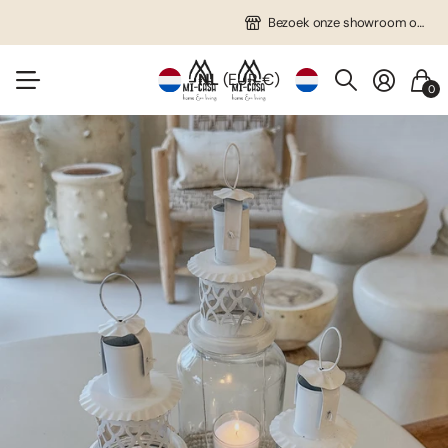
Gratis verzending in NL vanaf €75!
Veel unieke items!
Bezoek onze showroom op afspraak!
Bezoek onze showroom op afspraak!
NL
(EUR €)
0