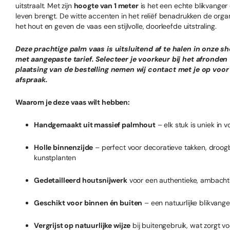
uitstraalt. Met zijn
hoogte van 1 meter
is het een echte blikvanger 
leven brengt. De witte accenten in het reliëf benadrukken de org
het hout en geven de vaas een stijlvolle, doorleefde uitstraling.
Deze prachtige palm vaas is uitsluitend af te halen in onze 
met aangepaste tarief. Selecteer je voorkeur bij het afronden 
plaatsing van de bestelling nemen wij contact met je op voo
afspraak.
Waarom je deze vaas wilt hebben:
Handgemaakt uit massief palmhout
– elk stuk is uniek in v
Holle binnenzijde
– perfect voor decoratieve takken, droo
kunstplanten
Gedetailleerd houtsnijwerk
voor een authentieke, ambachtel
Geschikt voor binnen én buiten
– een natuurlijke blikvanger
Vergrijst op natuurlijke wijze
bij buitengebruik, wat zorgt v