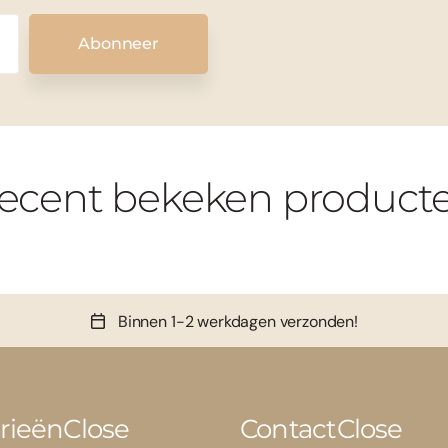
Abonneer
ecent bekeken product
Binnen 1-2 werkdagen verzonden!
rieën
Close
Contact
Close