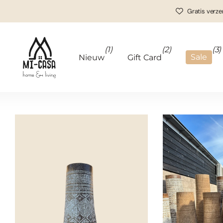
Gratis verze
(1)
(2)
(3)
Sale
Nieuw
Gift Card