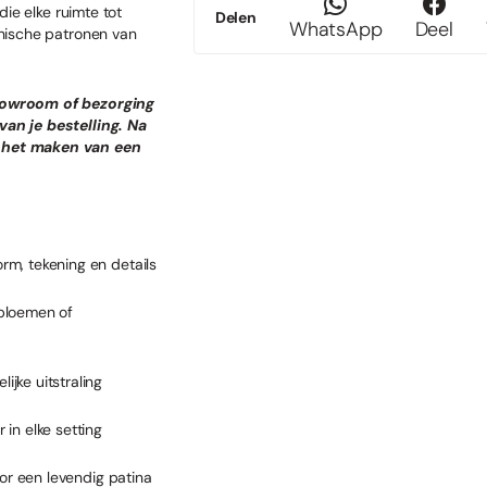
die elke ruimte tot
Delen
WhatsApp
Deel
anische patronen van
showroom of bezorging
van je bestelling. Na
r het maken van een
orm, tekening en details
gbloemen of
ijke uitstraling
 in elke setting
oor een levendig patina