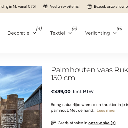
nding in NL vanaf €75!
Veel unieke items!
Bezoek onze showro
(4)
(5)
(6)
Decoratie
Textiel
Verlichting
Palmhouten vaas Ruk
150 cm
€499,00
Incl. BTW
Breng natuurlijke warmte en karakter in je 
palmhout. Met de hand...
Lees meer
Gratis afhalen in
onze winkel(s)