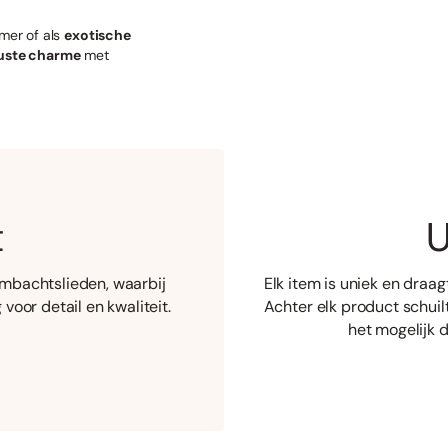
mer of als
exotische
uste charme
met
t
U
mbachtslieden, waarbij
Elk item is uniek en draagt 
oor detail en kwaliteit.
Achter elk product schuil
het mogelijk d