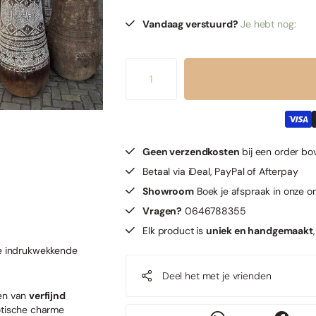
Vandaag verstuurd?
Je hebt nog:
Geen verzendkosten
bij een order b
Betaal via iDeal, PayPal of Afterpay
Showroom
Boek je afspraak in onze o
Vragen?
0646788355
Elk product is
uniek en handgemaakt
eze indrukwekkende
Deel het met je vrienden
ien van
verfijnd
otische charme