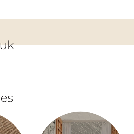
euk
ies