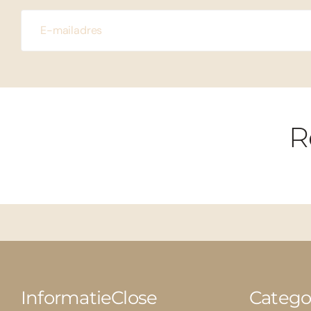
R
Informatie
Close
Catego