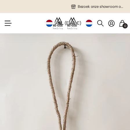
Gratis verzending in NL vanaf €75!
Veel unieke items!
Bezoek onze showroom op afspraak!
Bezoek onze showroom op afspraak!
NL
(EUR €)
0