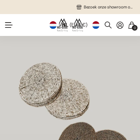
Gratis verzending in NL vanaf €75!
Veel unieke items!
Bezoek onze showroom op afspraak!
Bezoek onze showroom op afspraak!
NL
(EUR €)
0