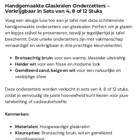
Handgemaakte Glaskralen Onderzetters –
Verkrijgbaar in Sets van 4, 8 of 12 Stuks
Voeg een vleugje luxe toe aan je tafel met deze schitterende
handgemaakte onderzetters van glaskralen. Perfect om je glazen
en kopjes stijlvol te presenteren, terwijl je tegelijkertijd je tafel
beschermt. Deze unieke onderzetters zijn met vakmanschap
vervaardigd en verkrijgbaar in drie prachtige kleurvarianten:
Bronsachtig bruin
voor een warme, klassieke uitstraling
Helder wit
voor een frisse en moderne look
Gemêleerd zand, beige en wit
voor een natuurlijke en
veelzijdige sfeer
Deze onderzetters worden verkocht in sets van 4, 8 of 12 stuks,
zodat je eenvoudig de juiste hoeveelheid kunt kiezen voor jouw
tafelsetting of cadeaubehoefte.
Kenmerken:
Materialen:
Hoogwaardige glaskralen
Kleuropties:
Bronsachtig bruin, wit en gemêleerd
zand/beige/wit