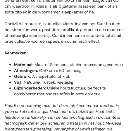
de tafel heeft een diameter van 50 cm en een hoogte van 60
cm, waardoor hij ideaal is als bijzettafel naast een bank of als
extra zitplek in de woonkamer, slaapkamer of hal.
Dankzij de robuuste, natuurlijke uitstraling van het Suar hout en
het stoere ontwerp, past deze tafel/kruk perfect in een moderne
of natuurlijke interieurstijl. Combineer hem met andere tafels uit
onze collectie voor een speels en dynamisch effect.
Kenmerken:
Materiaal:
Massief Suar hout, uit één boomstam gesneden
Afmetingen:
Ø50 cm x 60 cm hoog
Gebruik:
Als bijzettafel of kruk
Stijl:
Natuurlijk, rustiek, veelzijdig
Bijzonderheden:
Unieke houtstructuur, perfect te
combineren met andere tafels in onze collectie
Houdt u er rekening mee dat deze tafel een natuur product is,
geen enkele tafel is qua kleur, nerf etc hetzelfde. Hout leeft,
hierdoor en afhankelijk van de luchtvochtigheid in uw ruimte is
het mogelijk dat er bijv scheuren ontstaan in het hout. Mi-Casa
biedt geen terug betaling, vervanging of uitwisselingen die