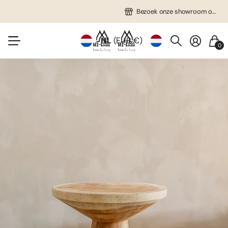
Gratis verzending in NL vanaf €75!
Veel unieke items!
Bezoek onze showroom op afspraak!
Bezoek onze showroom op afspraak!
NL
(EUR €)
0